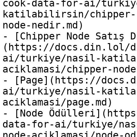
cook-data-for-ai/turkiy
katilabilirsin/chipper-
node-nedir.md)

- [Chipper Node Satış D
(https://docs.din.lol/d
ai/turkiye/nasil-katila
aciklamasi/chipper-node
- [Page](https://docs.d
ai/turkiye/nasil-katila
aciklamasi/page.md)

- [Node Ödülleri](https
data-for-ai/turkiye/nas
node-aciklamasi/node-od