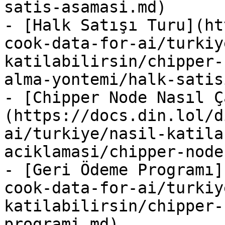
satis-asamasi.md)

- [Halk Satışı Turu](ht
cook-data-for-ai/turkiy
katilabilirsin/chipper-
alma-yontemi/halk-satis
- [Chipper Node Nasıl Ç
(https://docs.din.lol/d
ai/turkiye/nasil-katila
aciklamasi/chipper-node
- [Geri Ödeme Programı]
cook-data-for-ai/turkiy
katilabilirsin/chipper-
programi.md)
