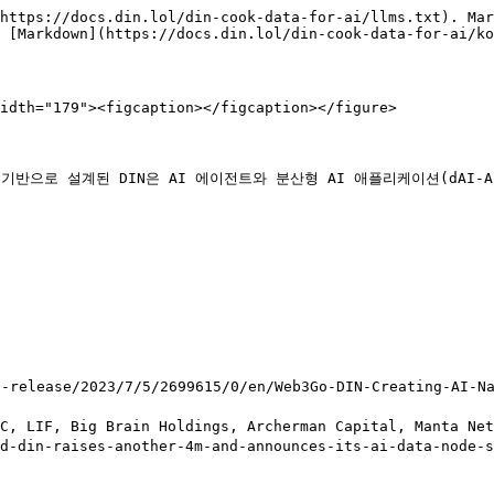
https://docs.din.lol/din-cook-data-for-ai/llms.txt). Mar
 [Markdown](https://docs.din.lol/din-cook-data-for-ai/ko
idth="179"><figcaption></figcaption></figure>

\*를 기반으로 설계된 DIN은 AI 에이전트와 분산형 AI 애플리케이션(dA
release/2023/7/5/2699615/0/en/Web3Go-DIN-Creating-AI-Na
IVC, LIF, Big Brain Holdings, Archerman Capital, Manta 