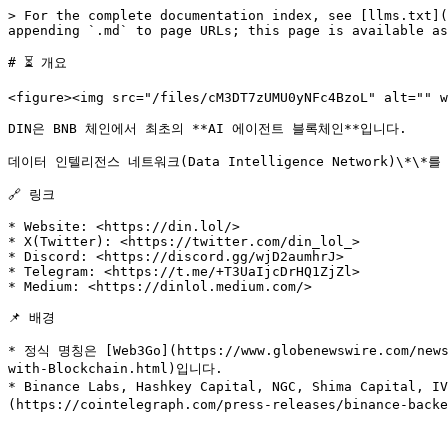
> For the complete documentation index, see [llms.txt](
appending `.md` to page URLs; this page is available as
# ⏳ 개요

<figure><img src="/files/cM3DT7zUMU0yNFc4BzoL" alt="" w
DIN은 BNB 체인에서 최초의 **AI 에이전트 블록체인**입니다.

데이터 인텔리전스 네트워크(Data Intelligence Network)\*
🔗 링크

* Website: <https://din.lol/>

* X(Twitter): <https://twitter.com/din_lol_>

* Discord: <https://discord.gg/wjD2aumhrJ>

* Telegram: <https://t.me/+T3UaIjcDrHQ1ZjZl>

* Medium: <https://dinlol.medium.com/>

📌 배경

* 정식 명칭은 [Web3Go](https://www.globenewswire.com/news-
with-Blockchain.html)입니다.

* Binance Labs, Hashkey Capital, NGC, Shima Capital, 