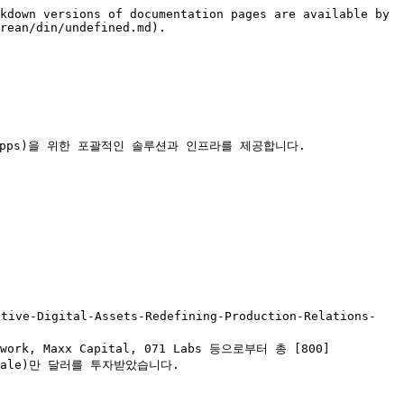
kdown versions of documentation pages are available by 
rean/din/undefined.md).

I-Apps)을 위한 포괄적인 솔루션과 인프라를 제공합니다.

tive-Digital-Assets-Redefining-Production-Relations-
Network, Maxx Capital, 071 Labs 등으로부터 총 [800]