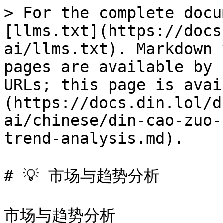
> For the complete docu
[llms.txt](https://docs
ai/llms.txt). Markdown 
pages are available by 
URLs; this page is avai
(https://docs.din.lol/d
ai/chinese/din-cao-zuo-
trend-analysis.md).

# 💡 市场与趋势分析

市场与趋势分析
